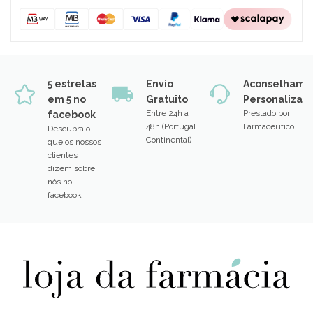
5 estrelas
Envio
Aconselhame
em 5 no
Gratuito
Personalizad
Entre 24h a
Prestado por
facebook
48h (Portugal
Farmacêutico
Descubra o
Continental)
que os nossos
clientes
dizem sobre
nós no
facebook