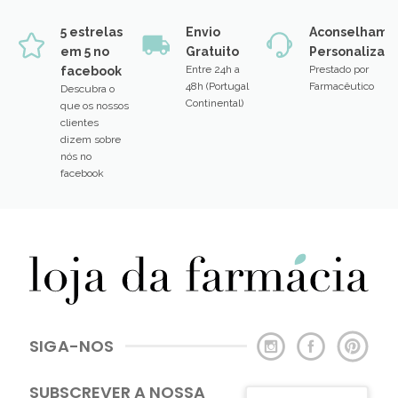
5 estrelas
Envio
Aconselhame
em 5 no
Gratuito
Personalizad
Entre 24h a
Prestado por
facebook
48h (Portugal
Farmacêutico
Descubra o
Continental)
que os nossos
clientes
dizem sobre
nós no
facebook
SIGA-NOS
SUBSCREVER A NOSSA