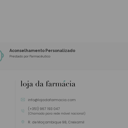
Aconselhamento Personalizado
Prestado por Farmacêutico
info@lojadafarmacia.com
(+351) 967 193 047
(Chamada para rede móvel nacional)
R. de Moçambique 98, Creixomil