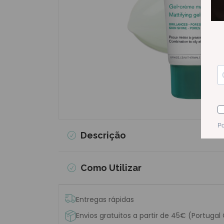
Descrição
Como Utilizar
Entregas rápidas
Envios gratuitos a partir de 45€ (Portugal