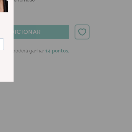
mente perfumado.
ADICIONAR
oduto poderá ganhar
14 pontos.