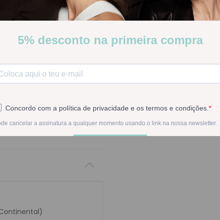
gel e um creme delicada
Stock:
Disponível
-
1
+
Na compra deste pr
 Continental)