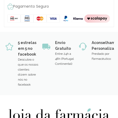
Pagamento Seguro
5 estrelas
Envio
Aconselhame
em 5 no
Gratuito
Personalizad
Entre 24h a
Prestado por
facebook
48h (Portugal
Farmacêutico
Descubra o
Continental)
que os nossos
clientes
dizem sobre
nós no
facebook