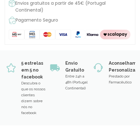
Envios gratuitos a partir de 45€ (Portugal
Continental)
Pagamento Seguro
5 estrelas
Envio
Aconselhame
em 5 no
Gratuito
Personalizad
Entre 24h a
Prestado por
facebook
48h (Portugal
Farmacêutico
Descubra o
Continental)
que os nossos
clientes
dizem sobre
nós no
facebook