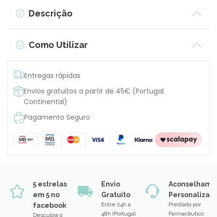
Descrição
Como Utilizar
Entregas rápidas
Envios gratuitos a partir de 45€ (Portugal
Continental)
Pagamento Seguro
5 estrelas
Envio
Aconselhame
em 5 no
Gratuito
Personalizad
Entre 24h a
Prestado por
facebook
48h (Portugal
Farmacêutico
Descubra o