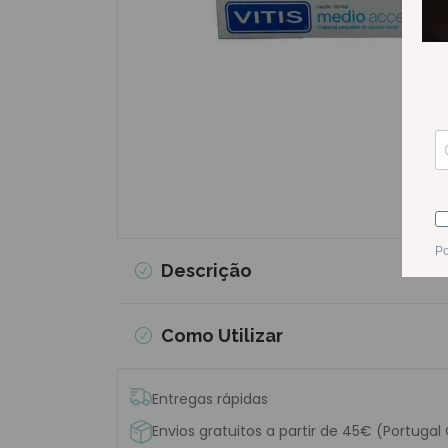
Descrição
Como Utilizar
Entregas rápidas
Envios gratuitos a partir de 45€ (Portugal