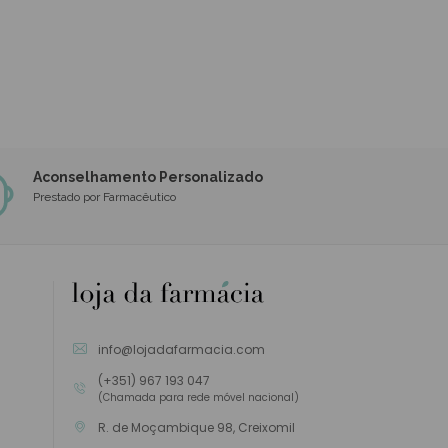
Aconselhamento Personalizado
Prestado por Farmacêutico
info@lojadafarmacia.com
(+351) 967 193 047
(Chamada para rede móvel nacional)
R. de Moçambique 98, Creixomil