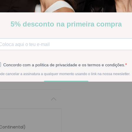
Stock:
Disponível
-
1
+
Na compra deste pr
 Continental)