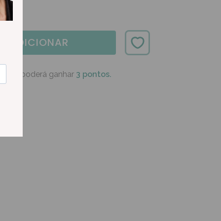
ADICIONAR
oduto poderá ganhar
3 pontos.