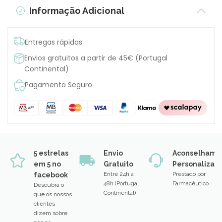
Informação Adicional
Entregas rápidas
Envios gratuitos a partir de 45€ (Portugal
Continental)
Pagamento Seguro
5 estrelas
Envio
Aconselhame
em 5 no
Gratuito
Personalizad
Entre 24h a
Prestado por
facebook
48h (Portugal
Farmacêutico
Descubra o
Continental)
que os nossos
clientes
dizem sobre