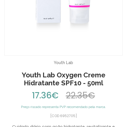
Youth Lab
Youth Lab Oxygen Creme
Hidratante SPF10 - 50ml
17.36€
22.35€
Preço riscado representa PVP recomendado pela marca.
[COD 6952705]
Cuidado diário com ação hidratante, revitalizante e