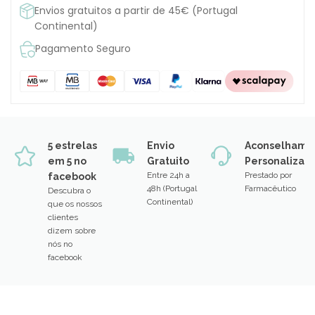
Envios gratuitos a partir de 45€ (Portugal
Continental)
Pagamento Seguro
5 estrelas
Envio
Aconselhame
em 5 no
Gratuito
Personalizad
Entre 24h a
Prestado por
facebook
48h (Portugal
Farmacêutico
Descubra o
Continental)
que os nossos
clientes
dizem sobre
nós no
facebook