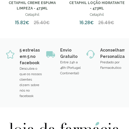
CETAPHIL CREME ESPUMA
CETAPHIL LOÇÃO HIDRATANTE
LIMPEZA - 473ML
- 473ML
Cetaphil
Cetaphil
15.82€
25.40€
16.28€
26.49€
5 estrelas
Envio
Aconselhame
em 5 no
Gratuito
Personalizad
Entre 24h a
Prestado por
facebook
48h (Portugal
Farmacêutico
Descubra o
Continental)
que os nossos
clientes
dizem sobre
nós no
facebook