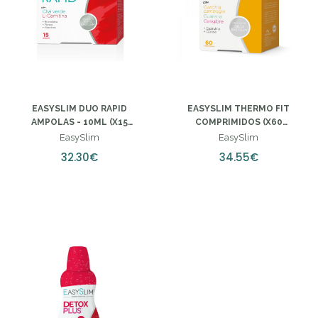
EASYSLIM DUO RAPID
EASYSLIM THERMO FIT
AMPOLAS - 10ML (X15
COMPRIMIDOS (X60
UNIDADES)
UNIDADES)
EasySlim
EasySlim
32.30€
34.55€