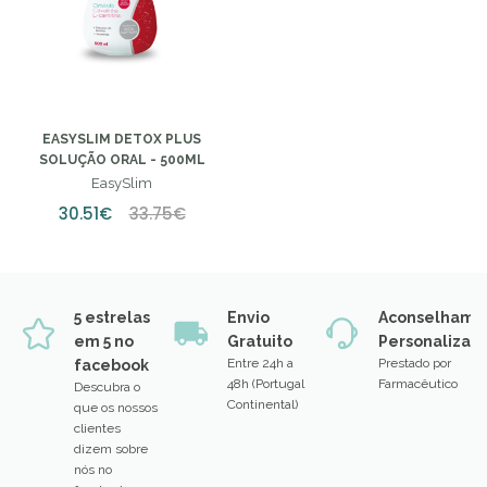
EASYSLIM DETOX PLUS
SOLUÇÃO ORAL - 500ML
EasySlim
30.51€
33.75€
5 estrelas
Envio
Aconselhame
em 5 no
Gratuito
Personalizad
Entre 24h a
Prestado por
facebook
48h (Portugal
Farmacêutico
Descubra o
Continental)
que os nossos
clientes
dizem sobre
nós no