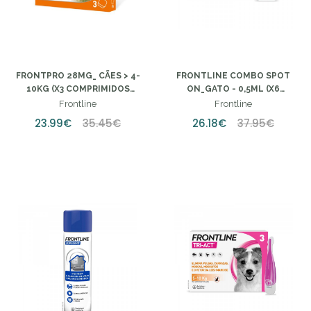
FRONTPRO 28MG_ CÃES > 4-
FRONTLINE COMBO SPOT
10KG (X3 COMPRIMIDOS
ON_GATO - 0,5ML (X6
MASTIGAVEIS)
UNIDADES)
Frontline
Frontline
23.99€
35.45€
26.18€
37.95€