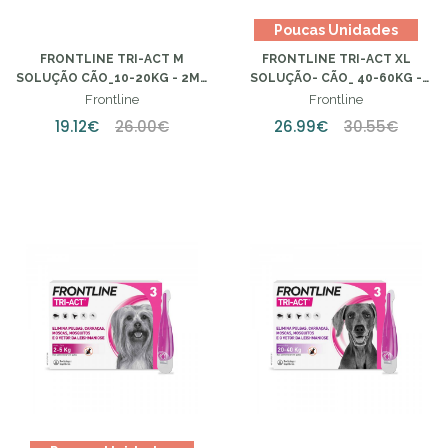
Poucas Unidades
FRONTLINE TRI-ACT M
FRONTLINE TRI-ACT XL
SOLUÇÃO CÃO_10-20KG - 2ML
SOLUÇÃO- CÃO_ 40-60KG -
(X3 UNIDADES)
6ML (X3UNIDADES)
Frontline
Frontline
19.12€
26.00€
26.99€
30.55€