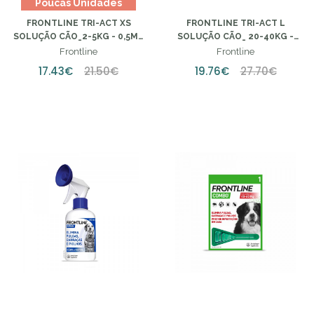
Poucas Unidades
FRONTLINE TRI-ACT XS
FRONTLINE TRI-ACT L
SOLUÇÃO CÃO_2-5KG - 0,5ML
SOLUÇÃO CÃO_ 20-40KG -
(X3 UNIDADES)
4ML (X3UNIDADES)
Frontline
Frontline
17.43€
21.50€
19.76€
27.70€