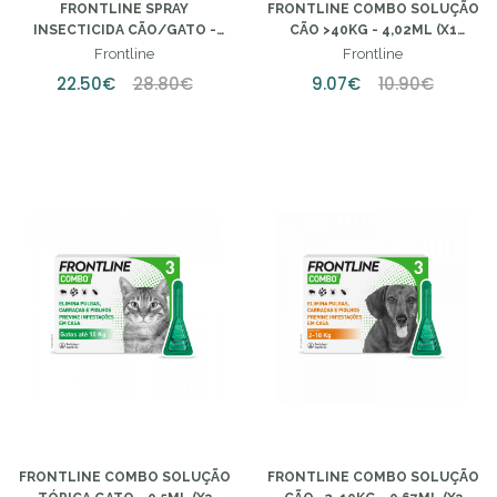
FRONTLINE SPRAY
FRONTLINE COMBO SOLUÇÃO
INSECTICIDA CÃO/GATO -
CÃO >40KG - 4,02ML (X1
250ML
UNIDADE)
Frontline
Frontline
22.50€
28.80€
9.07€
10.90€