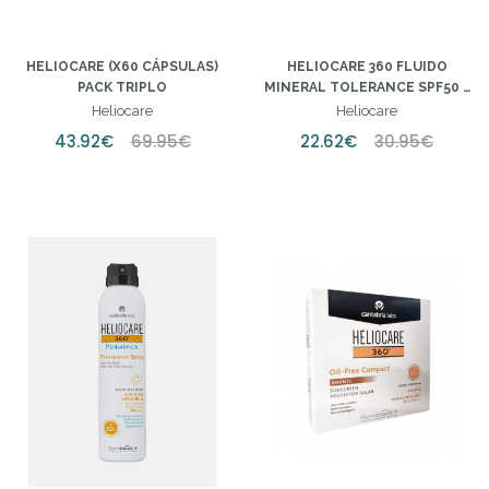
HELIOCARE (X60 CÁPSULAS)
HELIOCARE 360 FLUIDO
PACK TRIPLO
MINERAL TOLERANCE SPF50 -
50ML (PACK ESPECIAL)
Heliocare
Heliocare
43.92€
69.95€
22.62€
30.95€