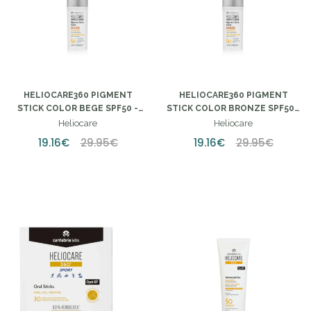
HELIOCARE360 PIGMENT
HELIOCARE360 PIGMENT
STICK COLOR BEGE SPF50 -
STICK COLOR BRONZE SPF50 -
10G
10G
Heliocare
Heliocare
19.16€
29.95€
19.16€
29.95€