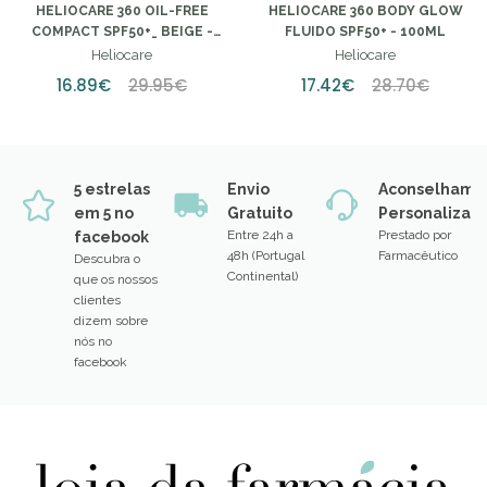
HELIOCARE 360 OIL-FREE
HELIOCARE 360 BODY GLOW
COMPACT SPF50+_ BEIGE -
FLUIDO SPF50+ - 100ML
10G
Heliocare
Heliocare
16.89€
29.95€
17.42€
28.70€
5 estrelas
Envio
Aconselhame
em 5 no
Gratuito
Personalizad
Entre 24h a
Prestado por
facebook
48h (Portugal
Farmacêutico
Descubra o
Continental)
que os nossos
clientes
dizem sobre
nós no
facebook