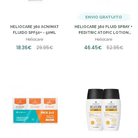
ENVIO GRATUITO
HELIOCARE 360 ACNIMAT
HELIOCARE 360 FLUID SPRAY +
FLUIDO SPF50+ - 50ML
PEDITRIC ATOPIC LOTION
SPRAY (PACK ESPECIAL)
Heliocare
Heliocare
18.36€
29.95€
46.45€
52.95€