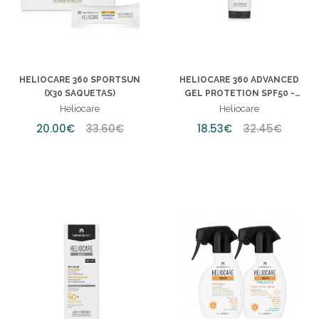
HELIOCARE 360 SPORTSUN
HELIOCARE 360 ADVANCED
(X30 SAQUETAS)
GEL PROTETION SPF50 -
250ML
Heliocare
Heliocare
20.00€
33.60€
18.53€
32.45€