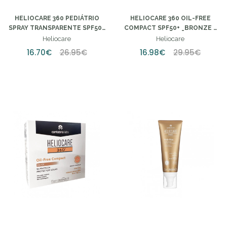
HELIOCARE 360 PEDIÁTRIO
HELIOCARE 360 OIL-FREE
SPRAY TRANSPARENTE SPF50+
COMPACT SPF50+ _BRONZE -
- 200ML
10G
Heliocare
Heliocare
16.70€
26.95€
16.98€
29.95€