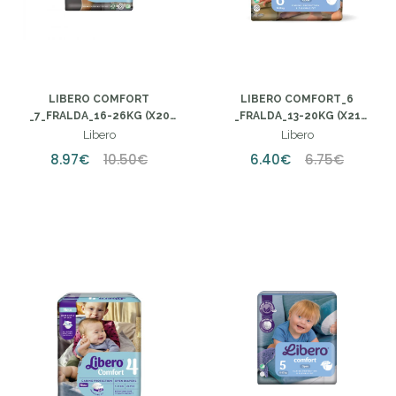
LIBERO COMFORT
LIBERO COMFORT_6
_7_FRALDA_16-26KG (X20
_FRALDA_13-20KG (X21
UNIDADES)
UNIDADES)
Libero
Libero
8.97€
10.50€
6.40€
6.75€