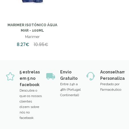
MARIMER ISOTÓNICO ÁGUA
MAR - 100ML
Marimer
8.27€
10.95€
5 estrelas
Envio
Aconselhame
em 5 no
Gratuito
Personalizad
Entre 24h a
Prestado por
facebook
48h (Portugal
Farmacêutico
Descubra o
Continental)
que os nossos
clientes
dizem sobre
nós no
facebook