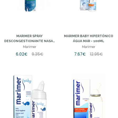
MARIMER SPRAY
MARIMER BABY HIPERTÓNICO
DESCONGESTIONANTE NASAL
ÁGUA MAR - 100ML
ÓLEOS ESSENCIAIS - 20ML
Marimer
Marimer
6.02€
9.35€
7.67€
12.95€