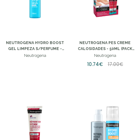
NEUTROGENA HYDRO BOOST
NEUTROGENA PES CREME
GEL LIMPEZA S/PERFUME -
CALOSIDADES - 50ML (PACK
200ML
DUPLO)
Neutrogena
Neutrogena
10.74€
17.00€