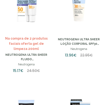
Na compra de 2 produtos
NEUTROGENA ULTRA SHEER
faciais oferta gel de
LOÇÃO CORPORAL SPF30
200ML
limpeza 200ml
Neutrogena
13.96€
22.95€
NEUTROGENA ULTRA SHEER
FLUIDO
ANTIENVELHECIMENTO SPF50
Neutrogena
- 50ML
15.17€
24.50€