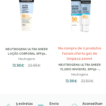
Na compra de 2 produtos
NEUTROGENA ULTRA SHEER
faciais oferta gel de
LOÇÃO CORPORAL SPF50
200ML
limpeza 200ml
Neutrogena
13.96€
22.95€
NEUTROGENA ULTRA SHEER
FLUIDO INVISIVEL SPF50 -
50ML
Neutrogena
13.96€
22.50€