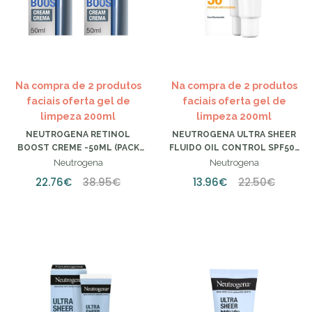
Na compra de 2 produtos
Na compra de 2 produtos
faciais oferta gel de
faciais oferta gel de
limpeza 200ml
limpeza 200ml
NEUTROGENA RETINOL
NEUTROGENA ULTRA SHEER
BOOST CREME -50ML (PACK
FLUIDO OIL CONTROL SPF50+
DUPLO)
- 50ML
Neutrogena
Neutrogena
22.76€
38.95€
13.96€
22.50€