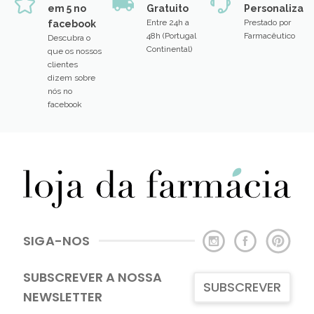
5 estrelas
Envio
Aconselhame
em 5 no
Gratuito
Personalizad
Entre 24h a
Prestado por
facebook
48h (Portugal
Farmacêutico
Descubra o
Continental)
que os nossos
clientes
dizem sobre
nós no
facebook
SIGA-NOS