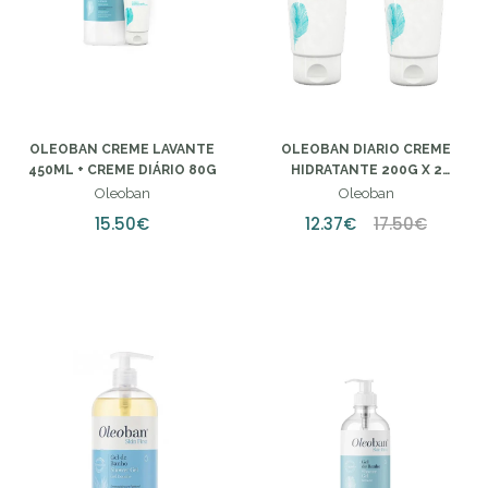
OLEOBAN CREME LAVANTE
OLEOBAN DIARIO CREME
450ML + CREME DIÁRIO 80G
HIDRATANTE 200G X 2
DESCONTO 70% NA 2ª
Oleoban
Oleoban
UNIDADE
15.50€
12.37€
17.50€