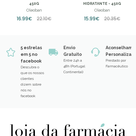
OLEOBAN CREME DIÁRIO -
OLEOBAN BEBÉ CREME
450G
HIDRATANTE - 450G
Oleoban
Oleoban
16.99€
22.10€
15.99€
20.35€
5 estrelas
Envio
Aconselhame
em 5 no
Gratuito
Personalizad
Entre 24h a
Prestado por
facebook
48h (Portugal
Farmacêutico
Descubra o
Continental)
que os nossos
clientes
dizem sobre
nós no
facebook