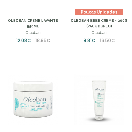
Poucas Unidades
OLEOBAN CREME LAVANTE
OLEOBAN BEBE CREME - 200G
950ML
(PACK DUPLO)
Oleoban
Oleoban
12.08€
18.95€
9.81€
16.50€