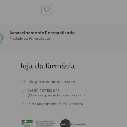
Oral B
16.00€
20.85€
Aconselhamento Personalizado
Prestado por Farmacêutico
info@lojadafarmacia.com
(+351) 967 193 047
(Chamada para rede móvel nacional)
R. de Moçambique 98, Creixomil