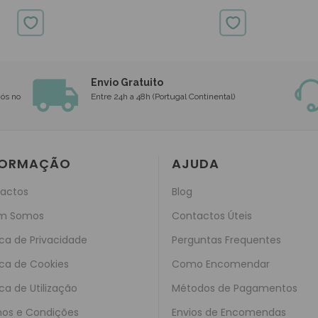
Oral B
Oral B
32.04€
39.50€
170.91€
214.95€
Envio Gratuito
nós no
Entre 24h a 48h (Portugal Continental)
FORMAÇÃO
AJUDA
actos
Blog
m Somos
Contactos Úteis
ica de Privacidade
Perguntas Frequentes
ica de Cookies
Como Encomendar