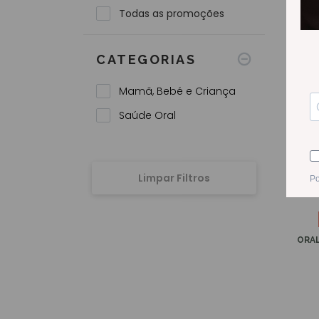
PROMOÇÕES
Todas as promoções
CATEGORIAS
Mamã, Bebé e Criança
Saúde Oral
Limpar Filtros
ORAL