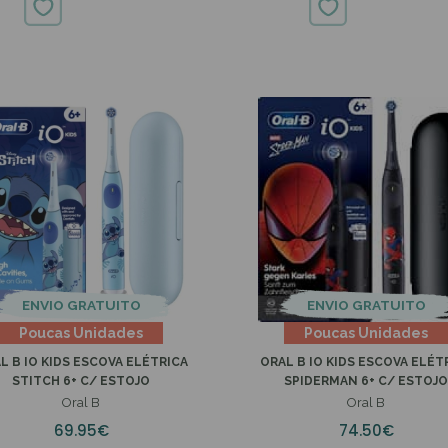
10.99€
14.30€
20.80€
ENVIO GRATUITO
ENVIO GRATUITO
Poucas Unidades
Poucas Unidades
L B IO KIDS ESCOVA ELÉTRICA
ORAL B IO KIDS ESCOVA ELÉT
STITCH 6+ C/ ESTOJO
SPIDERMAN 6+ C/ ESTOJ
Oral B
Oral B