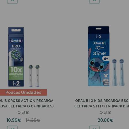
16.58€
28.50€
17.86€
28.95€
Poucas Unidades
AL B CROSS ACTION RECARGA
ORAL B IO KIDS RECARGA ES
OVA ELÉTRICA (X2 UNIDADES)
ELETRICA STITCH 6+(PACK DU
Oral B
Oral B