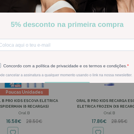
Poucas Unidades
 B PRO KIDS ESCOVA ELETRICA
ORAL B PRO KIDS RECARGA ES
SPIDERMAN (6 RECARGAS)
ELETRICA FROZEN (X6 RECARG
Oral B
Oral B