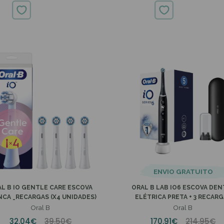
69.95€
74.50€
ENVIO GRATUITO
L B IO GENTLE CARE ESCOVA
ORAL B LAB IO6 ESCOVA DEN
CA _RECARGAS (X4 UNIDADES)
ELÉTRICA PRETA + 3 RECAR