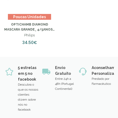
Poucas Unidades
OPTICHAMB DIAMOND
MASCARA GRANDE_ 4/5ANOS -
ADULTOS
Philips
34.50€
5 estrelas
Envio
Aconselhame
em 5 no
Gratuito
Personalizad
Entre 24h a
Prestado por
facebook
48h (Portugal
Farmacêutico
Descubra o
Continental)
que os nossos
clientes
dizem sobre
nós no
facebook