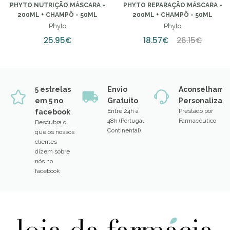
PHYTO NUTRIÇÃO MÁSCARA -
PHYTO REPARAÇÃO MÁSCARA -
200ML + CHAMPÔ - 50ML
200ML + CHAMPÔ - 50ML
Phyto
Phyto
25.95€
18.57€
26.15€
5 estrelas
Envio
Aconselhame
em 5 no
Gratuito
Personalizad
Entre 24h a
Prestado por
facebook
48h (Portugal
Farmacêutico
Descubra o
Continental)
que os nossos
clientes
dizem sobre
nós no
facebook