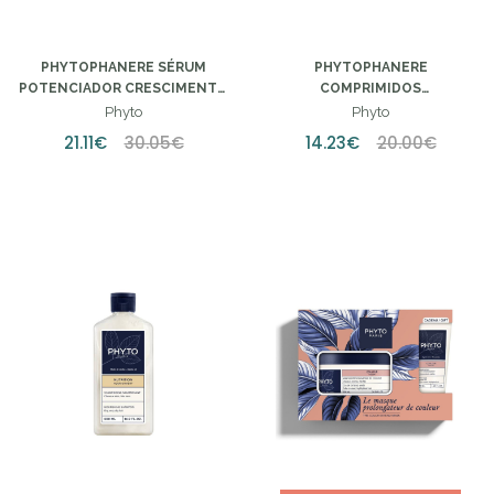
PHYTOPHANERE SÉRUM
PHYTOPHANERE
POTENCIADOR CRESCIMENTO
COMPRIMIDOS
50ML
EFERVESCENTES 15X2
Phyto
Phyto
21.11€
30.05€
14.23€
20.00€