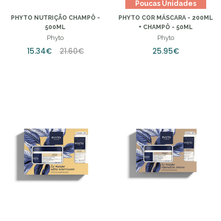
Poucas Unidades
PHYTO NUTRIÇÃO CHAMPÔ -
PHYTO COR MÁSCARA - 200ML
500ML
+ CHAMPÔ - 50ML
Phyto
Phyto
15.34€
21.60€
25.95€