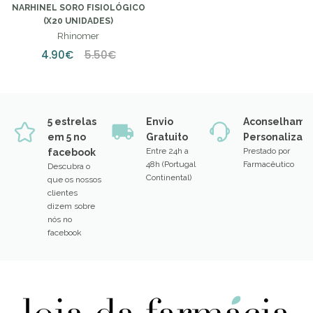
NARHINEL SORO FISIOLÓGICO
(X20 UNIDADES)
Rhinomer
4.90€
5.50€
5 estrelas
Envio
Aconselhame
em 5 no
Gratuito
Personalizad
Entre 24h a
Prestado por
facebook
48h (Portugal
Farmacêutico
Descubra o
Continental)
que os nossos
clientes
dizem sobre
nós no
facebook