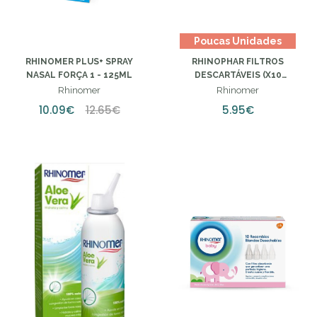
Poucas Unidades
RHINOMER PLUS+ SPRAY
RHINOPHAR FILTROS
NASAL FORÇA 1 - 125ML
DESCARTÁVEIS (X10
UNIDADES)
Rhinomer
Rhinomer
10.09€
12.65€
5.95€