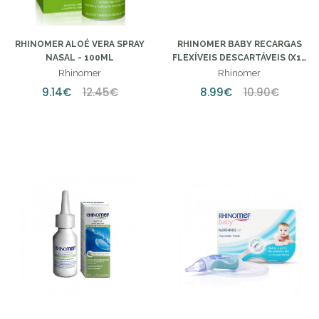
RHINOMER ALOÉ VERA SPRAY
RHINOMER BABY RECARGAS
NASAL - 100ML
FLEXÍVEIS DESCARTÁVEIS (X10
UNIDADES)
Rhinomer
Rhinomer
9.14€
12.45€
8.99€
10.90€