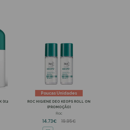
Poucas Unidades
K (X2
ROC HIGIENE DEO KEOPS ROLL ON
(PROMOÇÃO)
Roc
14.73€
19.95€