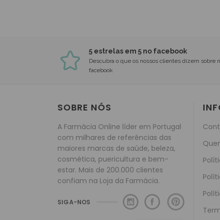
5 estrelas em 5 no facebook
Descubra o que os nossos clientes dizem sobre 
facebook
SOBRE NÓS
IN
A Farmácia Online líder em Portugal
Cont
com milhares de referências das
Que
maiores marcas de saúde, beleza,
cosmética, puericultura e bem-
Polít
estar. Mais de 200.000 clientes
Polít
confiam na Loja da Farmácia.
Polít
SIGA-NOS
Term