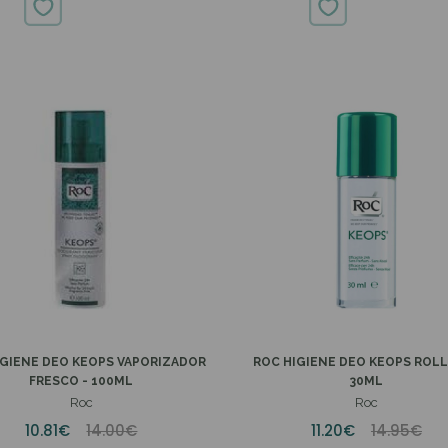
IGIENE DEO KEOPS VAPORIZADOR
ROC HIGIENE DEO KEOPS ROLL
FRESCO - 100ML
30ML
Roc
Roc
10.81€
14.00€
11.20€
14.95€