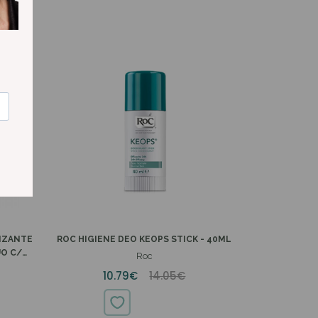
IZANTE
ROC HIGIENE DEO KEOPS STICK - 40ML
UO C/
Roc
10.79€
14.05€