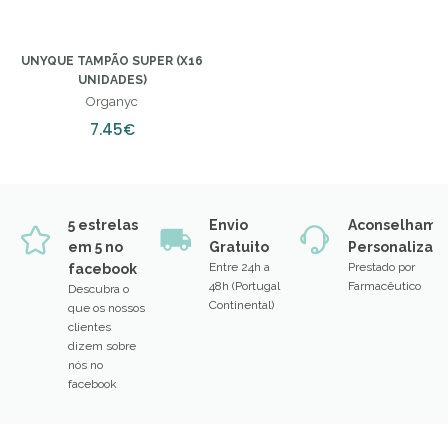
UNYQUE TAMPÃO SUPER (X16
UNIDADES)
Organyc
7.45€
5 estrelas
Envio
Aconselhame
em 5 no
Gratuito
Personalizad
Entre 24h a
Prestado por
facebook
48h (Portugal
Farmacêutico
Descubra o
Continental)
que os nossos
clientes
dizem sobre
nós no
facebook