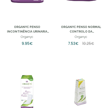
ORGANYC PENSO
ORGANYC PENSO NORMAL
INCONTINÊNCIA URINARIA
CONTROLO DA
EXTRA X10
INCONTINÊNCIA X12
Organyc
Organyc
9.95€
7.53€
10.25€