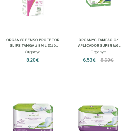
ORGANYC PENSO PROTETOR
ORGANYC TAMPÃO C/
SLIPS TANGA 2 EM 1 (X20
APLICADOR SUPER (16
UNIDADES)
UNIDADES)
Organyc
Organyc
8.20€
6.53€
8.60€