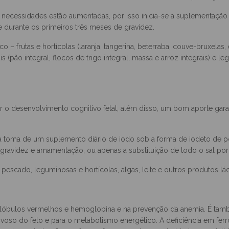
 na redução do risco de desenvolvimento de malformações do tubo
nervoso e intervém no desenvolvimento das células e na produção 
 necessidades estão aumentadas, por isso inicia-se a suplementação
 durante os primeiros três meses de gravidez.
co – frutas e hortícolas (laranja, tangerina, beterraba, couve-bruxela
is (pão integral, flocos de trigo integral, massa e arroz integrais) e leg
o desenvolvimento cognitivo fetal, além disso, um bom aporte gar
 toma de um suplemento diário de iodo sob a forma de iodeto de po
ravidez e amamentação, ou apenas a substituição de todo o sal por 
pescado, leguminosas e hortícolas, algas, leite e outros produtos lá