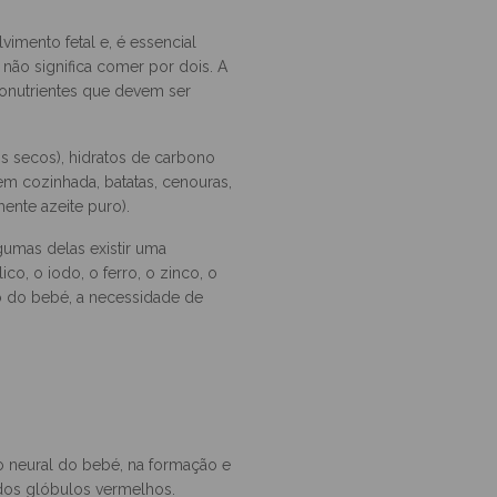
 a todas as gravidas o bom
ável durante a gravidez tem um
imento fetal e, é essencial
 não significa comer por dois. A
ronutrientes que devem ser
tos secos), hidratos de carbono
bem cozinhada, batatas, cenouras,
mente azeite puro).
umas delas existir uma
co, o iodo, o ferro, o zinco, o
to do bebé, a necessidade de