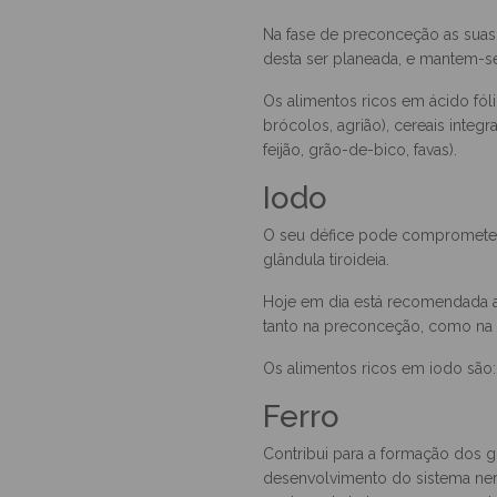
Desempenha um papel essencial
bom funcionamento do sistema 
Na fase de preconceção as suas
desta ser planeada, e mantem-se
Os alimentos ricos em ácido fóli
brócolos, agrião), cereais integra
feijão, grão-de-bico, favas).
Iodo
O seu défice pode comprometer 
glândula tiroideia.
Hoje em dia está recomendada a
tanto na preconceção, como na g
Os alimentos ricos em iodo são: 
Ferro