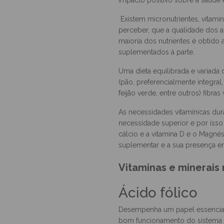
A gravidez é um período de ex
desenvolvimento do bebé e o de
impacto positivo sobre a saúde
Existem micronutrientes, vitami
perceber, que a qualidade dos a
maioria dos nutrientes é obtido
suplementados à parte.
Uma dieta equilibrada e variada d
(pão, preferencialmente integral,
feijão verde, entre outros) fibra
As necessidades vitamínicas du
necessidade superior e por isso 
cálcio e a vitamina D e o Magné
suplementar e a sua presença em 
Vitaminas e minerais
Ácido fólico