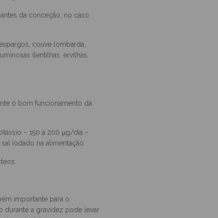
 neural do bebé, na formação e
dos glóbulos vermelhos.
 antes da conceção, no caso
s, espargos, couve lombarda,
uminosas (lentilhas, ervilhas,
ante o bom funcionamento da
tássio – 150 a 200 μg/dia –
sal iodado na alimentação.
cteos.