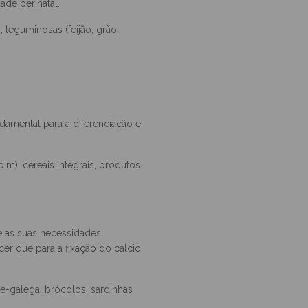
bém importante para o
o durante a gravidez pode levar
de perinatal.
), leguminosas (feijão, grão,
amental para a diferenciação e
m), cereais integrais, produtos
 as suas necessidades
er que para a fixação do cálcio