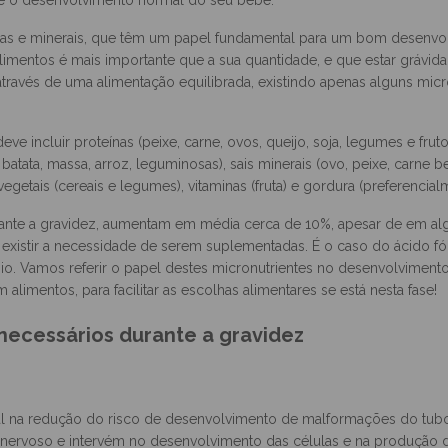
trema importância na vida de uma mulher, é uma preocupação comum
curso normal e saudável de toda a gestação. Uma alimentação saud
 e o desenvolvimento normal do seu bebé.
nas e minerais, que têm um papel fundamental para um bom desenvolv
limentos é mais importante que a sua quantidade, e que estar grávida
 através de uma alimentação equilibrada, existindo apenas alguns mic
eve incluir proteínas (peixe, carne, ovos, queijo, soja, legumes e fru
 batata, massa, arroz, leguminosas), sais minerais (ovo, peixe, carne 
s vegetais (cereais e legumes), vitaminas (fruta) e gordura (preferencial
rante a gravidez, aumentam em média cerca de 10%, apesar de em alg
existir a necessidade de serem suplementadas. É o caso do ácido fóli
sio. Vamos referir o papel destes micronutrientes no desenvolvimen
alimentos, para facilitar as escolhas alimentares se está nesta fase!
 necessários durante a gravidez