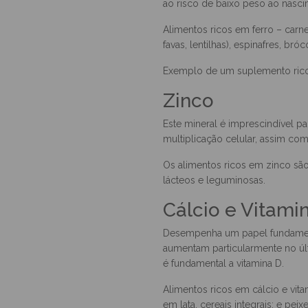
Contribui para a formação dos 
desenvolvimento do sistema nerv
ao risco de baixo peso ao nasci
Alimentos ricos em ferro – carne, 
favas, lentilhas), espinafres, br
Exemplo de um suplemento rico
Zinco
Este mineral é imprescindível 
multiplicação celular, assim co
Os alimentos ricos em zinco são 
lácteos e leguminosas.
Cálcio e Vitami
Desempenha um papel fundament
aumentam particularmente no últ
é fundamental a vitamina D.