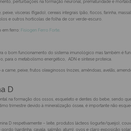
glóbulos vermelhos e hemoglobina e na prevenção da anemia. É tam
oso do feto e para o metabolismo energético. A deficiência em ferr
mento, perturbações na formação neuronal, prematuridade e mortalida
peixe, vísceras (fígado), cereais integrais (pão, flocos, farinha, massa
ócolos e outros hortícolas de folha de cor verde-escuro.
 em ferro:
Fisiogen Ferro Forte
.
para o bom funcionamento do sistema imunológico mas também é fund
mo, para o metabolismo energético, ADN e síntese proteica.
a carne, peixe, frutos oleaginosos (nozes, amêndoas, avelãs, amendoi
na D
al na formação dos ossos, esqueleto e dentes do bebe, sendo que
imo trimestre devido à mineralização óssea, é importante não esquec