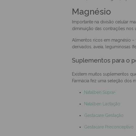
Alimentos ricos em cálcio e vita
em lata, cereais integrais; e pei
Magnésio
Importante na divisão celular 
diminuição das contrações nos ú
Alimentos ricos em magnésio – f
derivados, aveia, leguminosas (fei
Suplementos para o p
Existem muitos suplementos que
Farmácia fez uma seleção dos mai
Natalben Supra+
Natalben Lactação
Gestacare Gestação