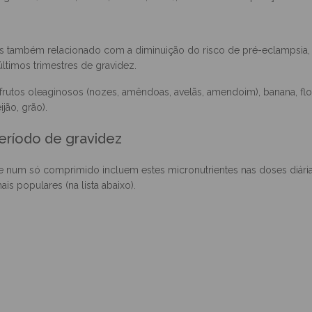
mina D respetivamente – leite, produtos lácteos (iogurte/queijo), cou
xe gordo (sardinha, cavala, salmão, atum), ovos e claro exposição solar
mas também relacionado com a diminuição do risco de pré-eclampsia,
ltimos trimestres de gravidez.
rutos oleaginosos (nozes, amêndoas, avelãs, amendoim), banana, floc
jão, grão).
eríodo de gravidez
 num só comprimido incluem estes micronutrientes nas doses diári
s populares (na lista abaixo).