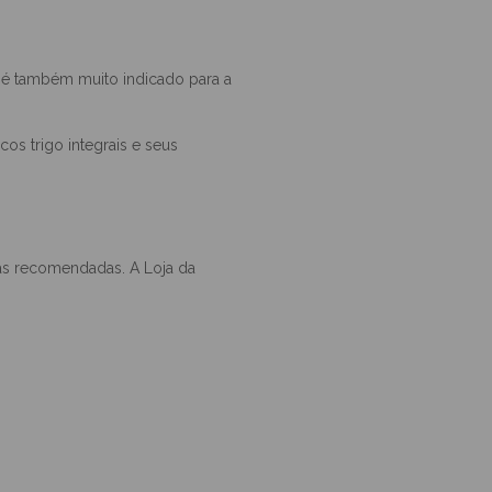
ve-galega, brócolos, sardinhas
.
 é também muito indicado para a
os trigo integrais e seus
as recomendadas. A Loja da