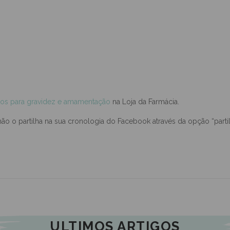
os para gravidez e amamentação
na Loja da Farmácia.
não o partilha na sua cronologia do Facebook através da opção “parti