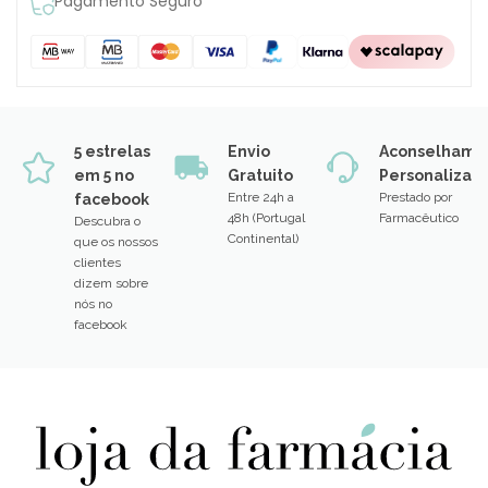
Pagamento Seguro
5 estrelas
Envio
Aconselhame
em 5 no
Gratuito
Personalizad
Entre 24h a
Prestado por
facebook
48h (Portugal
Farmacêutico
Descubra o
Continental)
que os nossos
clientes
dizem sobre
nós no
facebook