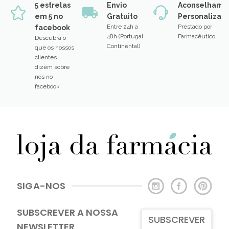
5 estrelas
Envio
Aconselhame
em 5 no
Gratuito
Personalizad
Entre 24h a
Prestado por
facebook
48h (Portugal
Farmacêutico
Descubra o
Continental)
que os nossos
clientes
dizem sobre
nós no
facebook
SIGA-NOS
SUBSCREVER A NOSSA
SUBSCREVER
NEWSLETTER