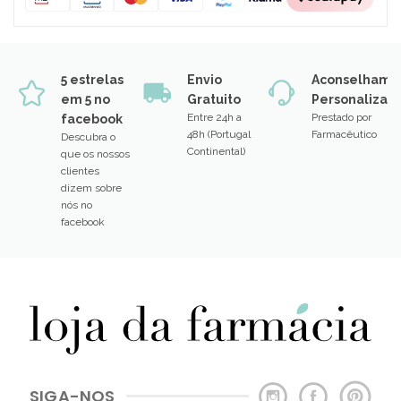
5 estrelas
Envio
Aconselhame
em 5 no
Gratuito
Personalizad
Entre 24h a
Prestado por
facebook
48h (Portugal
Farmacêutico
Descubra o
Continental)
que os nossos
clientes
dizem sobre
nós no
facebook
SIGA-NOS