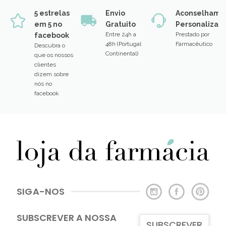
5 estrelas
Envio
Aconselhame
em 5 no
Gratuito
Personalizad
Entre 24h a
Prestado por
facebook
48h (Portugal
Farmacêutico
Descubra o
Continental)
que os nossos
clientes
dizem sobre
nós no
facebook
SIGA-NOS
SUBSCREVER A NOSSA
SUBSCREVER