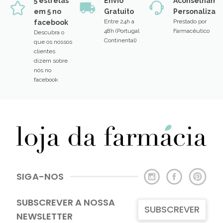
5 estrelas
Envio
Aconselhame
em 5 no
Gratuito
Personalizad
Entre 24h a
Prestado por
facebook
48h (Portugal
Farmacêutico
Descubra o
Continental)
que os nossos
clientes
dizem sobre
nós no
facebook
SIGA-NOS
SUBSCREVER A NOSSA
SUBSCREVER
NEWSLETTER