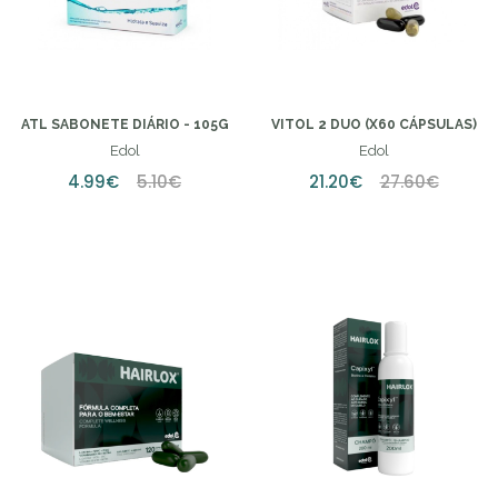
ATL SABONETE DIÁRIO - 105G
VITOL 2 DUO (X60 CÁPSULAS)
Edol
Edol
4.99€
5.10€
21.20€
27.60€