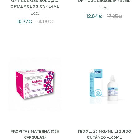
Poucas Unidades
OPTICOL OSD SOLUÇÃO
OPTICOL CROSSLIP - 10ML
OFTALMOLÓGICA - 10ML
Edol
Edol
12.64€
17.25€
10.77€
14.00€