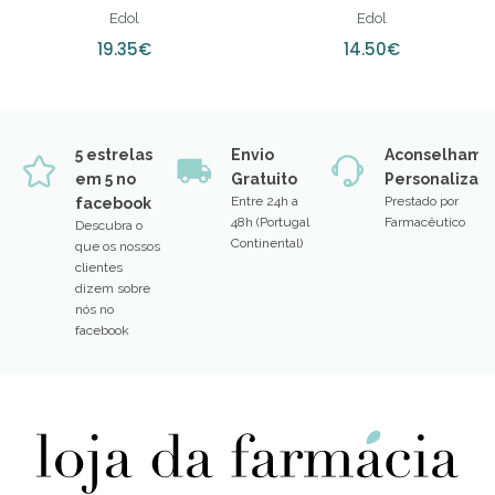
PROVITAE MATERNA (X60
TEDOL, 20 MG/ML LIQUIDO
CÁPSULAS)
CUTÂNEO -100ML
Edol
Edol
19.35€
14.50€
5 estrelas
Envio
Aconselhame
em 5 no
Gratuito
Personalizad
Entre 24h a
Prestado por
facebook
48h (Portugal
Farmacêutico
Descubra o
Continental)
que os nossos
clientes
dizem sobre
nós no
facebook