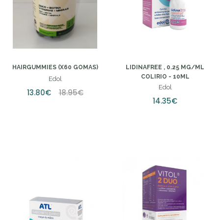
HAIRGUMMIES (X60 GOMAS)
LIDINAFREE , 0.25 MG/ML
COLIRIO - 10ML
Edol
Edol
13.80€
18.95€
14.35€