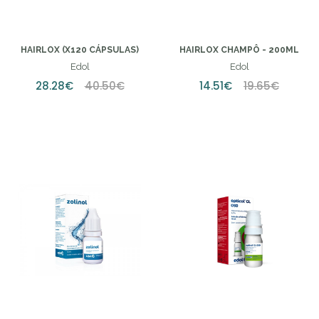
HAIRLOX (X120 CÁPSULAS)
HAIRLOX CHAMPÔ - 200ML
Edol
Edol
28.28€
40.50€
14.51€
19.65€