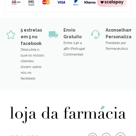
5 estrelas
Envio
Aconselhame
em 5 no
Gratuito
Personalizad
Entre 24h a
Prestado por
facebook
48h (Portugal
Farmacêutico
Descubra o
Continental)
que os nossos
clientes
dizem sobre
nós no
facebook