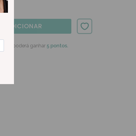
ADICIONAR
oduto poderá ganhar
5 pontos.