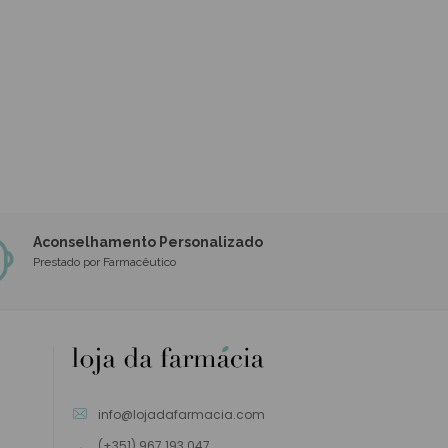
Aconselhamento Personalizado
Prestado por Farmacêutico
info@lojadafarmacia.com
(+351) 967 193 047