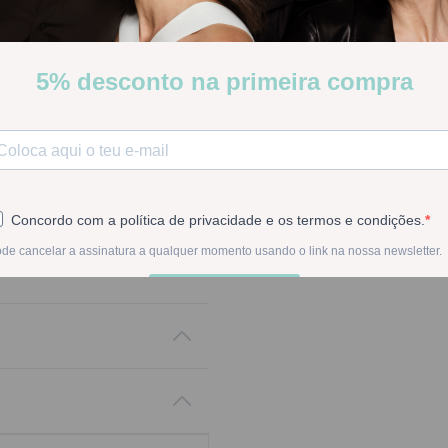
Stock:
Disponível
-
1
+
Na compra deste pr