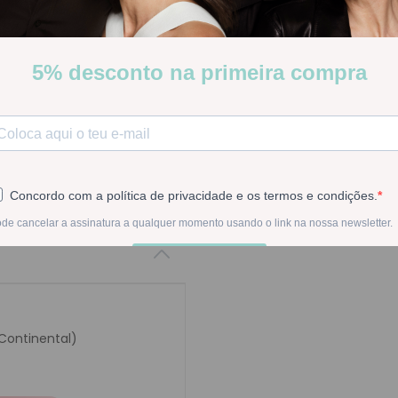
Stock:
Disponível
-
1
+
Na compra deste pr
 Continental)