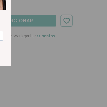
ADICIONAR
oduto poderá ganhar
11 pontos.