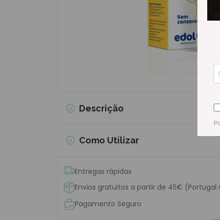
Descrição
Como Utilizar
Entregas rápidas
Envios gratuitos a partir de 45€ (Portugal
Pagamento Seguro