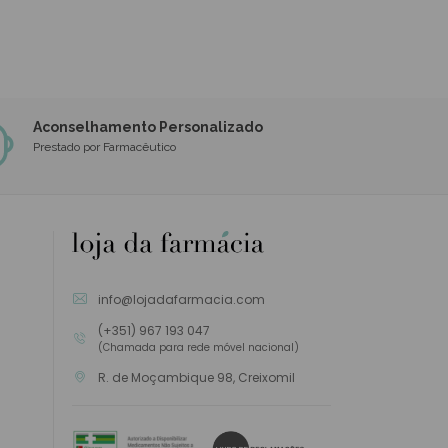
Aconselhamento Personalizado
Prestado por Farmacêutico
info@lojadafarmacia.com
(+351) 967 193 047
(Chamada para rede móvel nacional)
R. de Moçambique 98, Creixomil