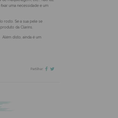
 de maquilhagem, etc... não faz
a fixar uma necessidade e um
 rosto. Se a sua pele se
produto da Clarins.
. Além disto, ainda é um
Partilhar: