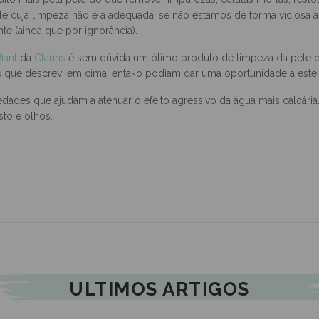
epuxar...? Faz comichão e descama?
uito mais pela pele do que remover impurezas, células mortas, restos
pele cuja limpeza não é a adequada, se não estamos de forma viciosa 
e (ainda que por ignorância).
iant
da
Clarins
é sem dúvida um ótimo produto de limpeza da pele do
que descrevi em cima, enta~o podiam dar uma oportunidade a este 
edades que ajudam a atenuar o efeito agressivo da água mais calcária
to e olhos.