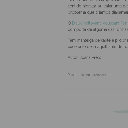
Pele sensível, seca, reativa, a r
Eu acredito que a limpeza faz m
sentido hidratar ou tratar uma 
problema que criamos diariament
O
Doux Nettoyant Moussant Purif
comporta de alguma das formas 
Tem manteiga de karité e propri
excelente desmaquilhante de ros
Autor: Joana Preto
Publicado em:
21/02/2022