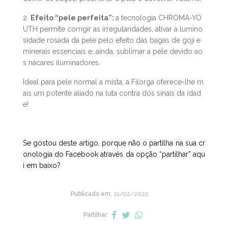
1. Efeito Lifting radical:
a potente ação tensora dos fato
res celulares, colagénio e ácido hialurónico permite re
definir os traços, preencher a pele e devolver volume;
2.
Efeito “pele perfeita”:
a tecnologia CHROMA-YO
UTH permite corrigir as irregularidades, ativar a lumino
sidade rosada da pele pelo efeito das bagas de goji e
minerais essenciais e, ainda, sublimar a pele devido ao
s nácares iluminadores.
Ideal para pele normal a mista, a Filorga oferece-lhe m
ais um potente aliado na luta contra dos sinais da idad
e!
Se gostou deste artigo, porque não o partilha na sua cr
onologia do Facebook através da opção “partilhar” aqu
i em baixo?