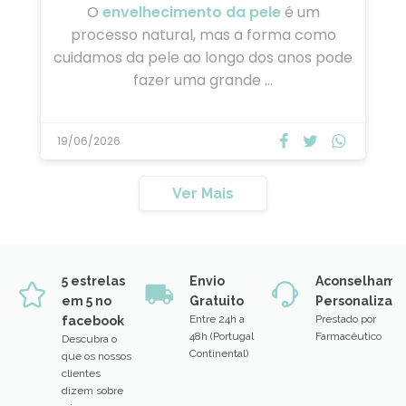
ROTINA
ANTIENVELHECIMENTO:
CUIDADOS ESSENCIAIS …
O
envelhecimento da pele
é um
processo natural, mas a forma como
cuidamos da pele ao longo dos anos pode
fazer uma grande …
19/06/2026
Ver Mais
5 estrelas
Envio
Aconselhame
em 5 no
Gratuito
Personalizad
Entre 24h a
Prestado por
facebook
48h (Portugal
Farmacêutico
Descubra o