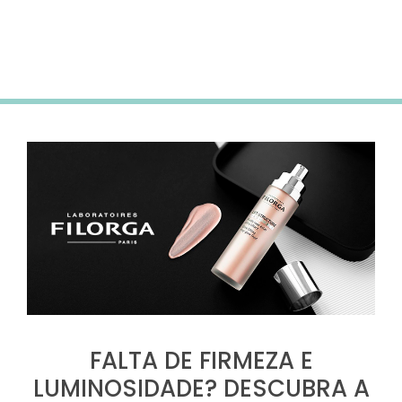
Subscreve a newsletter para receberes 5% desconto
na tua primeira compra