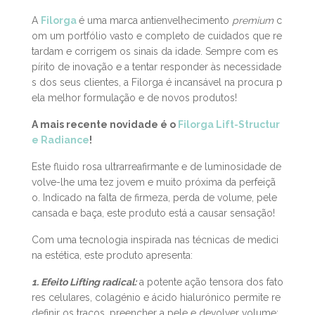
m as rugas, a perda de volume, densidade e luminosid
ade. Se calhar é melhor começarmos a repensar os cr
emes que usamos, não é?
A
Filorga
é uma marca antienvelhecimento
premium
c
om um portfólio vasto e completo de cuidados que re
tardam e corrigem os sinais da idade. Sempre com es
pírito de inovação e a tentar responder às necessidade
s dos seus clientes, a Filorga é incansável na procura p
ela melhor formulação e de novos produtos!
A mais recente novidade é o
Filorga Lift-Structur
e Radiance
!
Este fluido rosa ultrarreafirmante e de luminosidade de
volve-lhe uma tez jovem e muito próxima da perfeiçã
o. Indicado na falta de firmeza, perda de volume, pele
cansada e baça, este produto está a causar sensação!
Com uma tecnologia inspirada nas técnicas de medici
na estética, este produto apresenta: