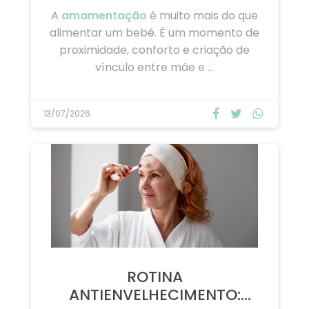
AMAMENTAÇÃO: GUIA
COMPLETO PARA AMAMENTAR
…
A
amamentação
é muito mais do que
alimentar um bebé. É um momento de
proximidade, conforto e criação de
vínculo entre mãe e …
13/07/2026