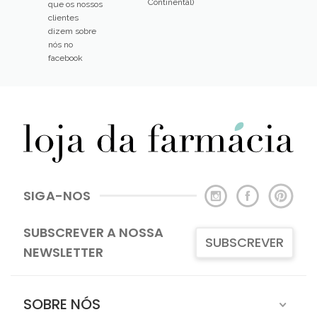
em 5 no
Gratuito
Personalizad
Entre 24h a
Prestado por
facebook
48h (Portugal
Farmacêutico
Descubra o
Continental)
que os nossos
clientes
dizem sobre
nós no
facebook
SIGA-NOS
SUBSCREVER A NOSSA
SUBSCREVER
NEWSLETTER