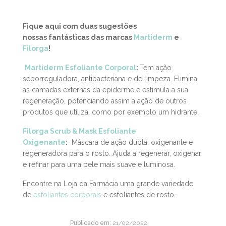
hidratante está a acalmar a sua pele ao mesmo tempo
que lhe fornece nutrientes necessários para que fique
mais bonita e saudável.
Fique aqui com duas sugestões
nossas fantásticas das marcas
Martiderm
e
Filorga
!
Martiderm Esfoliante
Corporal
:
Tem ação
seborreguladora, antibacteriana e de limpeza. Elimina
as camadas externas da epiderme e estimula a sua
regeneração, potenciando assim a ação de outros
produtos que utiliza, como por exemplo um hidrante.
Filorga Scrub & Mask Esfoliante
Oxigenante
:
Máscara de ação dupla: oxigenante e
regeneradora para o rosto. Ajuda a regenerar, oxigenar
e refinar para uma pele mais suave e luminosa.
Encontre na Loja da Farmácia uma grande variedade