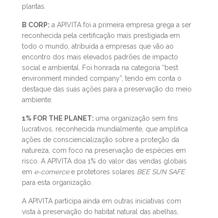
Existe também um jardim botânico de Hipócrates que
é membro da BGCI (
Botanic Gardens Conservation
International
)
e contem mais de 250 espécies de
plantas.
B CORP:
a APIVITA foi a primeira empresa grega a ser
reconhecida pela certificação mais prestigiada em
todo o mundo, atribuída a empresas que vão ao
encontro dos mais elevados padrões de impacto
social e ambiental. Foi honrada na categoria “best
environment minded company”, tendo em conta o
destaque das suas ações para a preservação do meio
ambiente.
1% FOR THE PLANET:
uma organização sem fins
lucrativos, reconhecida mundialmente, que amplifica
ações de consciencialização sobre a proteção da
natureza, com foco na preservação de espécies em
risco. A APIVITA doa 1% do valor das vendas globais
em
e-comerce
e protetores solares
BEE SUN SAFE
para esta organização.