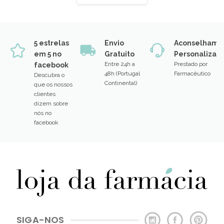
19/06/2026
Ver Mais
5 estrelas
Envio
Aconselhame
em 5 no
Gratuito
Personalizad
Entre 24h a
Prestado por
facebook
48h (Portugal
Farmacêutico
Descubra o
Continental)
que os nossos
clientes
dizem sobre
nós no
facebook