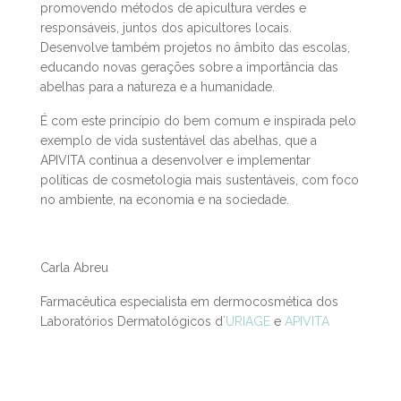
A APIVITA participa ainda em outras iniciativas com
vista à preservação do habitat natural das abelhas,
promovendo métodos de apicultura verdes e
responsáveis, juntos dos apicultores locais.
Desenvolve também projetos no âmbito das escolas,
educando novas gerações sobre a importância das
abelhas para a natureza e a humanidade.
É com este princípio do bem comum e inspirada pelo
exemplo de vida sustentável das abelhas, que a
APIVITA continua a desenvolver e implementar
políticas de cosmetologia mais sustentáveis, com foco
no ambiente, na economia e na sociedade.
Carla Abreu
Farmacêutica especialista em dermocosmética dos
Laboratórios Dermatológicos d´
URIAGE
e
APIVITA