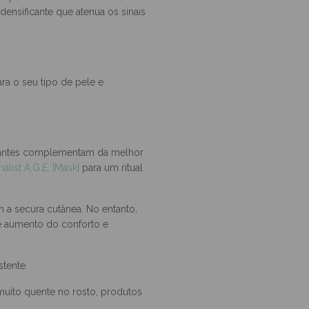
 por cuidados mais nutritivos
ensificante que atenua os sinais
ra o seu tipo de pele e
icantes complementam da melhor
nalist A.G.E. [Mask]
para um ritual
m a secura cutânea. No entanto,
 e aumento do conforto e
stente.