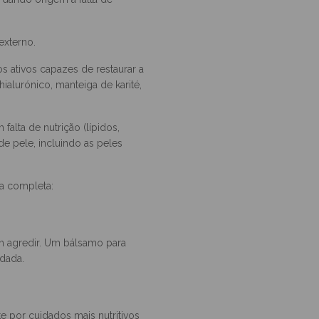
adas por uma pele seca.
 dando origem a falta de
externo.
s ativos capazes de restaurar a
hialurónico, manteiga de karité,
alta de nutrição (lípidos,
de pele, incluindo as peles
a completa:
em agredir. Um bálsamo para
dada.