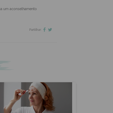
muito quente no rosto, produtos
peça um aconselhamento
Partilhar: