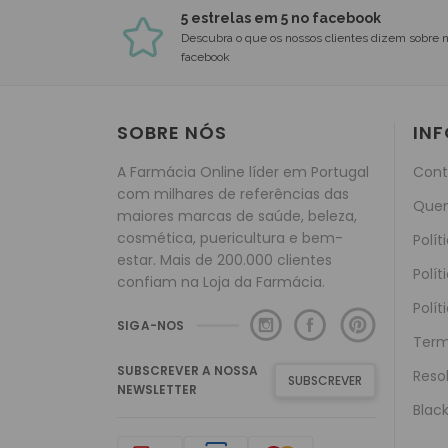
5 estrelas em 5 no facebook
Descubra o que os nossos clientes dizem sobre 
facebook
SOBRE NÓS
IN
A Farmácia Online líder em Portugal
Cont
com milhares de referências das
Que
maiores marcas de saúde, beleza,
cosmética, puericultura e bem-
Polít
estar. Mais de 200.000 clientes
Polít
confiam na Loja da Farmácia.
Polít
SIGA-NOS
Term
SUBSCREVER A NOSSA
Reso
SUBSCREVER
NEWSLETTER