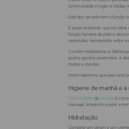
Pele descamativa, rugas mais m
A pele seca no rosto é particul
luminosidade e rugas e rídulas 
Este tipo de pele tem a função b
É assim essencial, que na rotina
função barreira da pele e devolv
ceramidas, niacinamida, entre ou
Convém estabelecer a diferença e
ácidos gordos essenciais). A des
mistas a oleosas.
Assim sabemos que para uma pel
Higiene de manhã e à 
Calm in Balm
da
Sensilis
é o pro
massajar, limpando a pele, e r