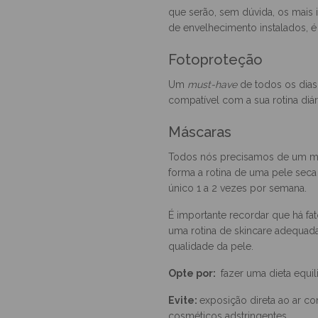
Hidratação
Combine um sérum e um creme ad
que serão, sem dúvida, os mais 
de envelhecimento instalados, 
Fotoproteção
Um
must-have
de todos os dias
compatível com a sua rotina diár
Máscaras
Todos nós precisamos de um mim
forma a rotina de uma pele sec
único 1 a 2 vezes por semana.
É importante recordar que há fat
uma rotina de skincare adequada
qualidade da pele.
Opte por:
fazer uma dieta equil