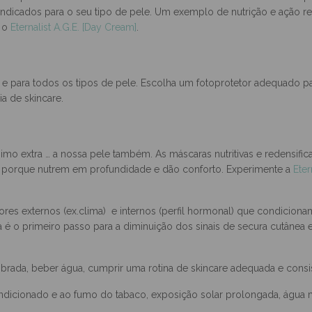
aptado aos sinais de envelhecimento e às suas necessidades. Opte
indicados para o seu tipo de pele. Um exemplo de nutrição e ação red
é o
Eternalist A.G.E. [Day Cream]
.
 e para todos os tipos de pele. Escolha um fotoprotetor adequado pa
ia de skincare.
o extra … a nossa pele também. As máscaras nutritivas e redensif
a porque nutrem em profundidade e dão conforto. Experimente a
Eter
ores externos (ex.clima) e internos (perfil hormonal) que condiciona
 é o primeiro passo para a diminuição dos sinais de secura cutânea
ibrada, beber água, cumprir uma rotina de skincare adequada e consi