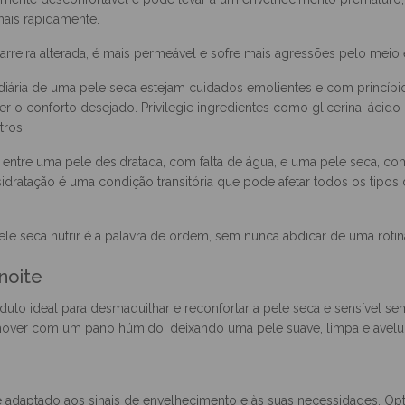
arcadas, repuxamento … estas são algumas das sensações experienci
armente desconfortável e pode levar a um envelhecimento prematuro,
mais rapidamente.
arreira alterada, é mais permeável e sofre mais agressões pelo meio 
 diária de uma pele seca estejam cuidados emolientes e com princípio
er o conforto desejado. Privilegie ingredientes como glicerina, ácido 
tros.
ntre uma pele desidratada, com falta de água, e uma pele seca, com f
idratação é uma condição transitória que pode afetar todos os tipos 
e seca nutrir é a palavra de ordem, sem nunca abdicar de uma rotin
noite
duto ideal para desmaquilhar e reconfortar a pele seca e sensível s
emover com um pano húmido, deixando uma pele suave, limpa e avelu